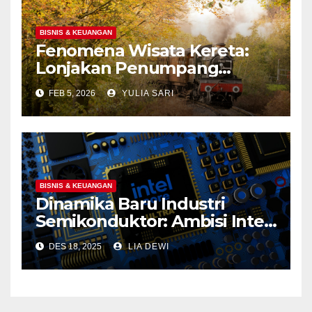
BISNIS & KEUANGAN
Fenomena Wisata Kereta:
Lonjakan Penumpang
Panoramic di Jawa dan
FEB 5, 2026
YULIA SARI
Upaya Menghidupkan
Kembali Jalur Bersejarah di
Portland
BISNIS & KEUANGAN
Dinamika Baru Industri
Semikonduktor: Ambisi Intel
Foundry dan Prospek Pasar
DES 18, 2025
LIA DEWI
2026