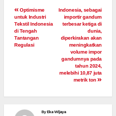
Navigasi
Optimisme
Indonesia, sebagai
untuk Industri
importir gandum
pos
Tekstil Indonesia
terbesar ketiga di
di Tengah
dunia,
Tantangan
diperkirakan akan
Regulasi
meningkatkan
volume impor
gandumnya pada
tahun 2024,
melebihi 10,87 juta
metrik ton
By
Eka Wijaya