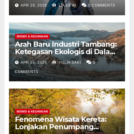
Jutaan Nyawa Lewat Skrining
APR 29, 2026
LIA DEWI
0 COMMENTS
dan Ketatnya Evaluasi Calon
Tenaga Medis
BISNIS & KEUANGAN
Arah Baru Industri Tambang:
Ketegasan Ekologis di Dalam
Negeri dan Spekulasi
APR 10, 2026
YULIA SARI
0
Eksplorasi Laut Dalam Global
COMMENTS
BISNIS & KEUANGAN
Fenomena Wisata Kereta:
Lonjakan Penumpang