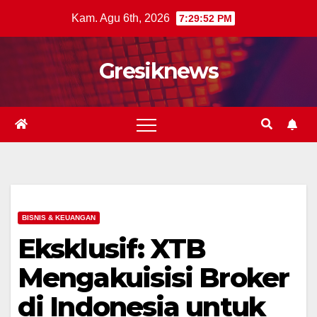
Skip
Kam. Agu 6th, 2026
7:29:53 PM
to
content
Gresiknews
BISNIS & KEUANGAN
Eksklusif: XTB
Mengakuisisi Broker
di Indonesia untuk