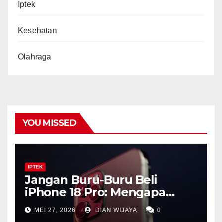
Iptek
Kesehatan
Olahraga
YOU MISSED
IPTEK
Jangan Buru-Buru Beli
iPhone 18 Pro: Mengapa
Lompatan Besar Apple
MEI 27, 2026
DIAN WIJAYA
0
Justru Ada di Tahun 2027