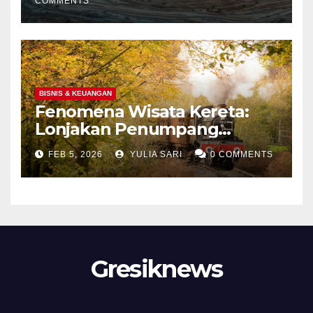
COMMENTS
BISNIS & KEUANGAN
Fenomena Wisata Kereta:
Lonjakan Penumpang
Panoramic di Jawa dan
FEB 5, 2026
YULIA SARI
0 COMMENTS
Upaya Menghidupkan
Kembali Jalur Bersejarah di
Portland
Gresiknews