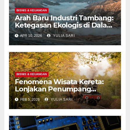
BISNIS & KEUANGAN
Arah Baru Industri Tambang:
Ketegasan Ekologis di Dalam
Negeri dan Spekulasi
APR 10, 2026
YULIA SARI
Eksplorasi Laut Dalam Global
BISNIS & KEUANGAN
Fenomena Wisata Kereta:
Lonjakan Penumpang
Panoramic di Jawa dan
FEB 5, 2026
YULIA SARI
Upaya Menghidupkan
Kembali Jalur Bersejarah di
Portland