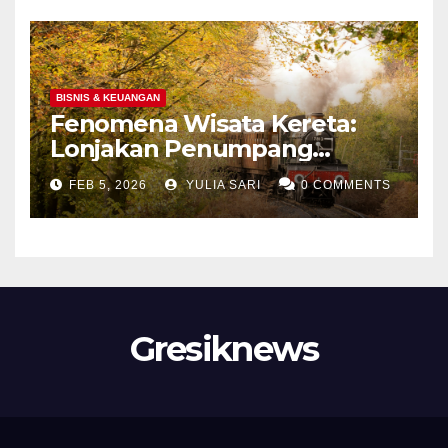
BISNIS & KEUANGAN
Fenomena Wisata Kereta:
Lonjakan Penumpang
Panoramic di Jawa dan
FEB 5, 2026
YULIA SARI
0 COMMENTS
Upaya Menghidupkan
Kembali Jalur Bersejarah di
Portland
Gresiknews