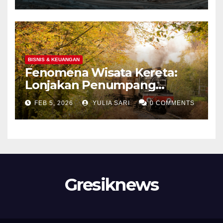
BISNIS & KEUANGAN
Fenomena Wisata Kereta:
Lonjakan Penumpang
Panoramic di Jawa dan
FEB 5, 2026
YULIA SARI
0 COMMENTS
Upaya Menghidupkan
Kembali Jalur Bersejarah di
Portland
Gresiknews