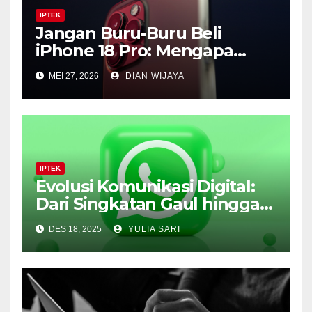
IPTEK
Jangan Buru-Buru Beli
iPhone 18 Pro: Mengapa
Lompatan Besar Apple
MEI 27, 2026
DIAN WIJAYA
Justru Ada di Tahun 2027
IPTEK
Evolusi Komunikasi Digital:
Dari Singkatan Gaul hingga
Revolusi Bisnis di WhatsApp
DES 18, 2025
YULIA SARI