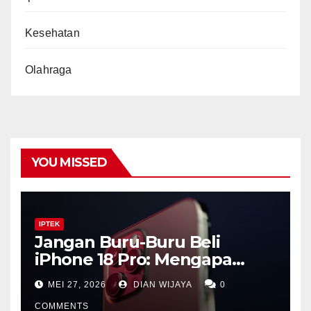
Kesehatan
Olahraga
YOU MISSED
IPTEK
Jangan Buru-Buru Beli
iPhone 18 Pro: Mengapa
Lompatan Besar Apple
MEI 27, 2026
DIAN WIJAYA
0
Justru Ada di Tahun 2027
COMMENTS