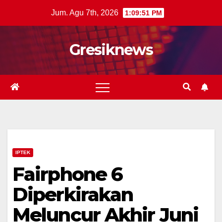
Skip
Jum. Agu 7th, 2026
1:09:52 PM
to
content
Gresiknews
IPTEK
Fairphone 6
Diperkirakan
Meluncur Akhir Juni