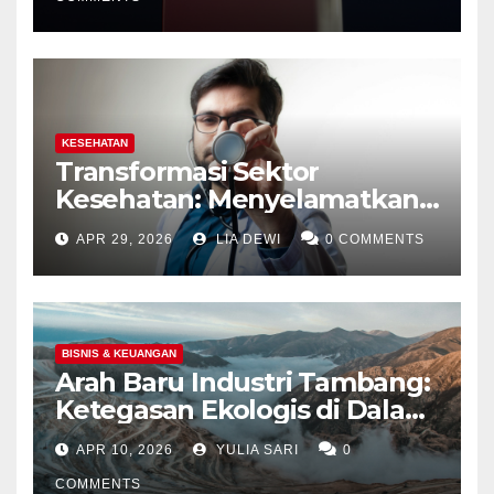
KESEHATAN
Transformasi Sektor
Kesehatan: Menyelamatkan
Jutaan Nyawa Lewat Skrining
APR 29, 2026
LIA DEWI
0 COMMENTS
dan Ketatnya Evaluasi Calon
Tenaga Medis
BISNIS & KEUANGAN
Arah Baru Industri Tambang:
Ketegasan Ekologis di Dalam
Negeri dan Spekulasi
APR 10, 2026
YULIA SARI
0
Eksplorasi Laut Dalam Global
COMMENTS