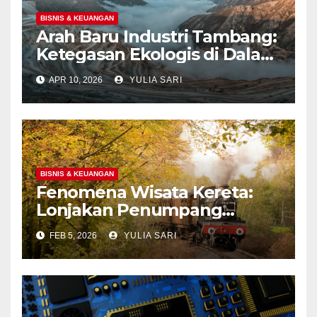
BISNIS & KEUANGAN
Arah Baru Industri Tambang:
Ketegasan Ekologis di Dalam
Negeri dan Spekulasi
APR 10, 2026
YULIA SARI
Eksplorasi Laut Dalam Global
BISNIS & KEUANGAN
Fenomena Wisata Kereta:
Lonjakan Penumpang
Panoramic di Jawa dan
FEB 5, 2026
YULIA SARI
Upaya Menghidupkan
Kembali Jalur Bersejarah di
Portland