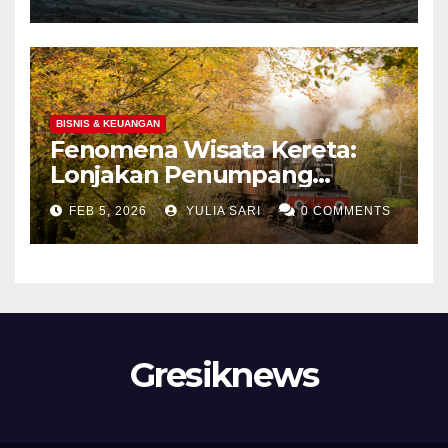
BISNIS & KEUANGAN
Fenomena Wisata Kereta:
Lonjakan Penumpang
Panoramic di Jawa dan
FEB 5, 2026
YULIA SARI
0 COMMENTS
Upaya Menghidupkan
Kembali Jalur Bersejarah di
Portland
Gresiknews