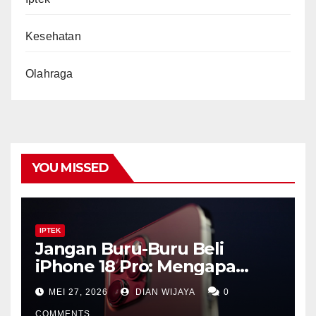
Kesehatan
Olahraga
YOU MISSED
IPTEK
Jangan Buru-Buru Beli
iPhone 18 Pro: Mengapa
Lompatan Besar Apple
MEI 27, 2026
DIAN WIJAYA
0
Justru Ada di Tahun 2027
COMMENTS