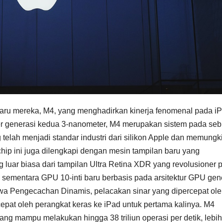
baru mereka, M4, yang menghadirkan kinerja fenomenal pada i
er generasi kedua 3-nanometer, M4 merupakan sistem pada se
 telah menjadi standar industri dari silikon Apple dan memung
, chip ini juga dilengkapi dengan mesin tampilan baru yang
luar biasa dari tampilan Ultra Retina XDR yang revolusioner 
ti, sementara GPU 10-inti baru berbasis pada arsitektur GPU gen
a Pengecachan Dinamis, pelacakan sinar yang dipercepat ol
cepat oleh perangkat keras ke iPad untuk pertama kalinya. M4
ang mampu melakukan hingga 38 triliun operasi per detik, lebih