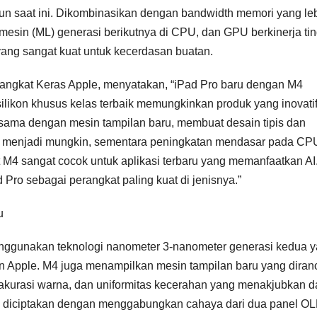
pun saat ini. Dikombinasikan dengan bandwidth memori yang le
esin (ML) generasi berikutnya di CPU, dan GPU berkinerja tin
ang sangat kuat untuk kecerdasan buatan.
erangkat Keras Apple, menyatakan, “iPad Pro baru dengan M4
kon khusus kelas terbaik memungkinkan produk yang inovatif
sama dengan mesin tampilan baru, membuat desain tipis dan
o menjadi mungkin, sementara peningkatan mendasar pada CP
M4 sangat cocok untuk aplikasi terbaru yang memanfaatkan AI
 Pro sebagai perangkat paling kuat di jenisnya.”
u
menggunakan teknologi nanometer 3-nanometer generasi kedua 
ikon Apple. M4 juga menampilkan mesin tampilan baru yang dira
 akurasi warna, dan uniformitas kecerahan yang menakjubkan d
ng diciptakan dengan menggabungkan cahaya dari dua panel O