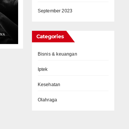
September 2023
dan
AYA
Categories
tal
Bisnis & keuangan
Iptek
Kesehatan
Olahraga