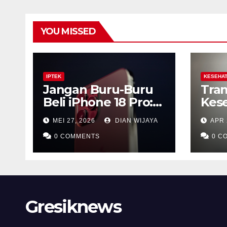
YOU MISSED
IPTEK
KESEHA
Jangan Buru-Buru
Tran
Beli iPhone 18 Pro:
Kes
Mengapa Lompatan
Men
MEI 27, 2026
DIAN WIJAYA
APR 
Besar Apple Justru
Jut
Ada di Tahun 2027
0 COMMENTS
Lewa
0 C
Keta
Cal
Gresiknews