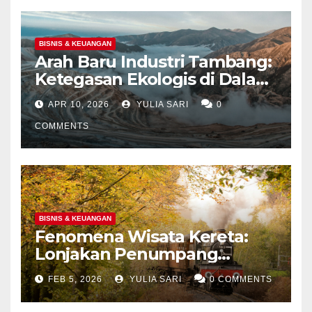
BISNIS & KEUANGAN
Arah Baru Industri Tambang:
Ketegasan Ekologis di Dalam
Negeri dan Spekulasi
APR 10, 2026
YULIA SARI
0
Eksplorasi Laut Dalam Global
COMMENTS
BISNIS & KEUANGAN
Fenomena Wisata Kereta:
Lonjakan Penumpang
Panoramic di Jawa dan
FEB 5, 2026
YULIA SARI
0 COMMENTS
Upaya Menghidupkan
Kembali Jalur Bersejarah di