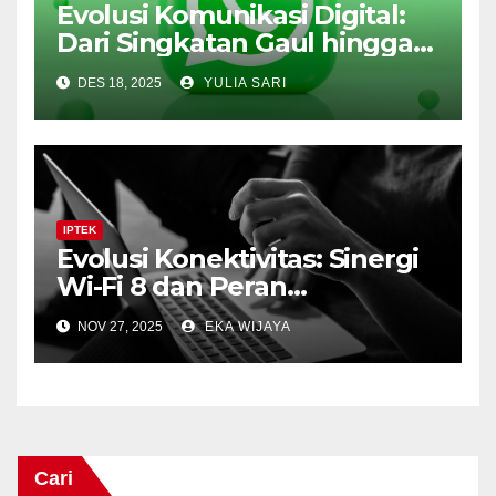
Evolusi Komunikasi Digital:
Dari Singkatan Gaul hingga
Revolusi Bisnis di WhatsApp
DES 18, 2025
YULIA SARI
IPTEK
Evolusi Konektivitas: Sinergi
Wi-Fi 8 dan Peran
Fundamental Topologi Mesh
NOV 27, 2025
EKA WIJAYA
dalam Jaringan Modern
Cari