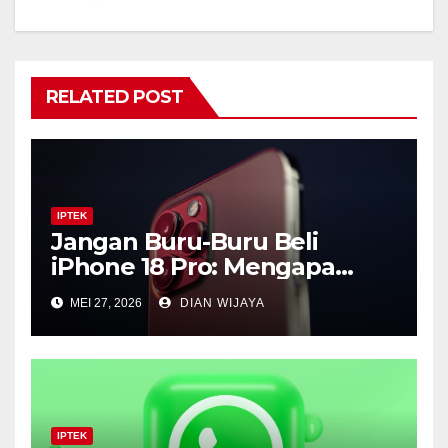
RELATED POST
IPTEK
Jangan Buru-Buru Beli
iPhone 18 Pro: Mengapa
Lompatan Besar Apple
MEI 27, 2026
DIAN WIJAYA
Justru Ada di Tahun 2027
IPTEK