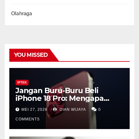
Olahraga
YOU MISSED
IPTEK
Jangan Buru-Buru Beli
iPhone 18 Pro: Mengapa
Lompatan Besar Apple
MEI 27, 2026
DIAN WIJAYA
0
Justru Ada di Tahun 2027
COMMENTS