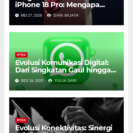
iPhone 18 Pro: Mengapa
Lompatan Besar Apple
MEI 27, 2026
DIAN WIJAYA
Justru Ada di Tahun 2027
IPTEK
Evolusi Komunikasi Digital:
Dari Singkatan Gaul hingga
Revolusi Bisnis di WhatsApp
DES 18, 2025
YULIA SARI
IPTEK
Evolusi Konektivitas: Sinergi