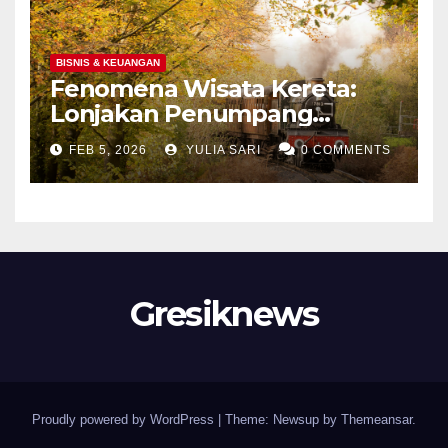
BISNIS & KEUANGAN
Fenomena Wisata Kereta:
Lonjakan Penumpang
Panoramic di Jawa dan
FEB 5, 2026
YULIA SARI
0 COMMENTS
Upaya Menghidupkan
Kembali Jalur Bersejarah di
Portland
Gresiknews
Proudly powered by WordPress
|
Theme: Newsup by
Themeansar
.