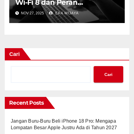
Wi-Fi 8 dan Peran
Fundamental Topologi Mesh
NOV 27, 2025
EKA WIJAYA
dalam Jaringan Modern
Cari
Cari
Recent Posts
Jangan Buru-Buru Beli iPhone 18 Pro: Mengapa
Lompatan Besar Apple Justru Ada di Tahun 2027