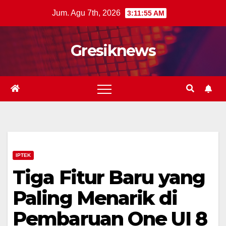
Skip
Jum. Agu 7th, 2026
3:11:56 AM
to
content
Gresiknews
IPTEK
Tiga Fitur Baru yang
Paling Menarik di
Pembaruan One UI 8