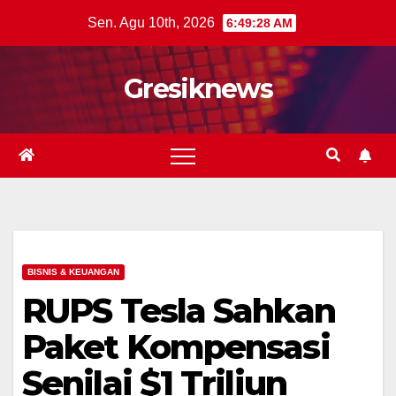
Skip
Sen. Agu 10th, 2026
6:49:29 AM
to
content
Gresiknews
BISNIS & KEUANGAN
RUPS Tesla Sahkan
Paket Kompensasi
Senilai $1 Triliun