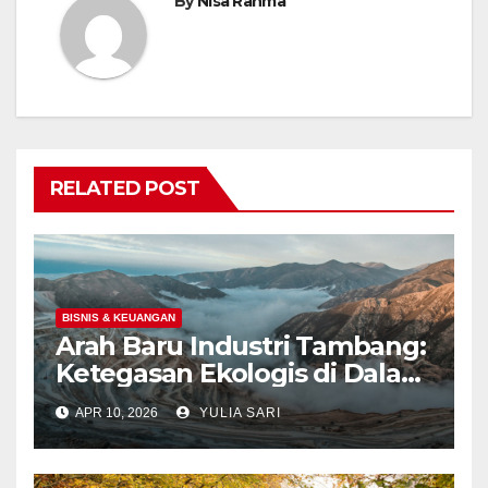
By
Nisa Rahma
RELATED POST
BISNIS & KEUANGAN
Arah Baru Industri Tambang:
Ketegasan Ekologis di Dalam
Negeri dan Spekulasi
APR 10, 2026
YULIA SARI
Eksplorasi Laut Dalam Global