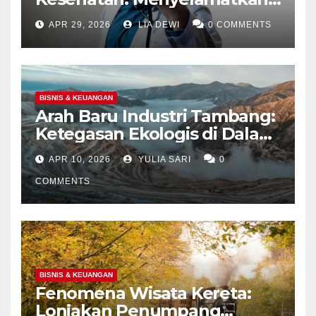
Jutaan Nyawa Lewat Skrining
APR 29, 2026
LIA DEWI
0 COMMENTS
dan Ketatnya Evaluasi Calon
Tenaga Medis
BISNIS & KEUANGAN
Arah Baru Industri Tambang:
Ketegasan Ekologis di Dalam
Negeri dan Spekulasi
APR 10, 2026
YULIA SARI
0
Eksplorasi Laut Dalam Global
COMMENTS
BISNIS & KEUANGAN
Fenomena Wisata Kereta:
Lonjakan Penumpang