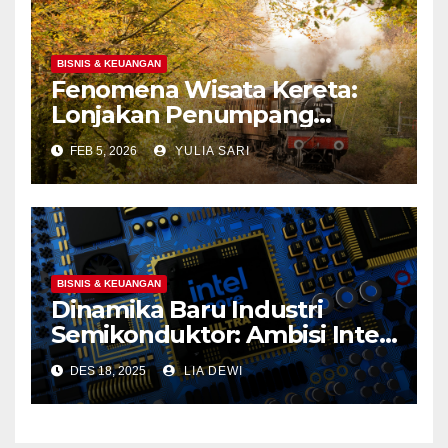
BISNIS & KEUANGAN
Fenomena Wisata Kereta:
Lonjakan Penumpang
Panoramic di Jawa dan
FEB 5, 2026
YULIA SARI
Upaya Menghidupkan
Kembali Jalur Bersejarah di
Portland
BISNIS & KEUANGAN
Dinamika Baru Industri
Semikonduktor: Ambisi Intel
Foundry dan Prospek Pasar
DES 18, 2025
LIA DEWI
2026