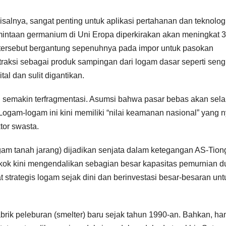
salnya, sangat penting untuk aplikasi pertahanan dan teknolog
rmintaan germanium di Uni Eropa diperkirakan akan meningkat 
k tersebut bergantung sepenuhnya pada impor untuk pasokan
straksi sebagai produk sampingan dari logam dasar seperti sen
al dan sulit digantikan.
g semakin terfragmentasi. Asumsi bahwa pasar bebas akan sela
 Logam-logam ini kini memiliki “nilai keamanan nasional” yang n
tor swasta.
gam tanah jarang) dijadikan senjata dalam ketegangan AS-Tion
gkok kini mengendalikan sebagian besar kapasitas pemurnian d
t strategis logam sejak dini dan berinvestasi besar-besaran unt
ik peleburan (smelter) baru sejak tahun 1990-an. Bahkan, ha