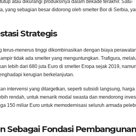
itutup atau dikurangi produksinya dalam dekade terakhir. Satu-
a, yang sebagian besar didorong oleh smelter Bor di Serbia, y
stasi Strategis
ng terus-menerus tinggi dikombinasikan dengan biaya perawata
ampir tidak ada smelter yang menguntungkan. Trafigura, melalu
an lebih dari 680 juta Euro di smelter Eropa sejak 2019, namu
nghadapi kerugian berkelanjutan.
ukan intervensi yang ditargetkan, seperti subsidi langsung, harga l
 lebih rendah, untuk menarik modal swasta dan mendorong inves
ingga 150 miliar Euro untuk memodernisasi seluruh armada pele
ton Sebagai Fondasi Pembanguna