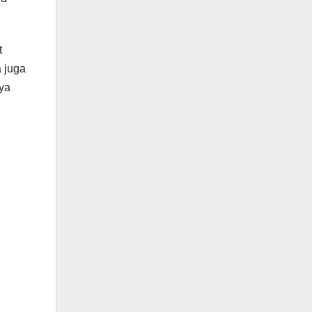
t
a juga
aya