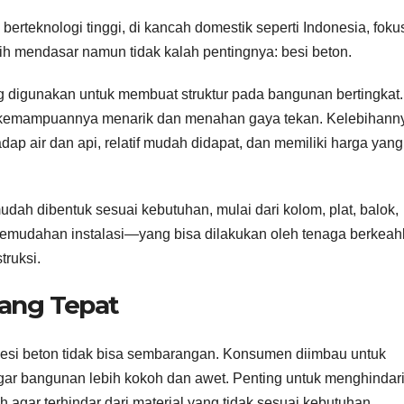
rteknologi tinggi, di kancah domestik seperti Indonesia, foku
ebih mendasar namun tidak kalah pentingnya: besi beton.
g digunakan untuk membuat struktur pada bangunan bertingkat.
na kemampuannya menarik dan menahan gaya tekan. Kelebihann
adap air dan api, relatif mudah didapat, dan memiliki harga yang
a mudah dibentuk sesuai kebutuhan, mulai dari kolom, plat, balok,
emudahan instalasi—yang bisa dilakukan oleh tenaga berkeah
ruksi.
yang Tepat
besi beton tidak bisa sembarangan. Konsumen diimbau untuk
 agar bangunan lebih kokoh dan awet. Penting untuk menghindar
gar terhindar dari material yang tidak sesuai kebutuhan.