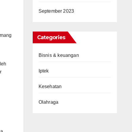
September 2023
memang
Categories
Bisnis & keuangan
leh
Iptek
r
Kesehatan
Olahraga
ia