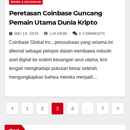
BISNIS & KEUANGAN
Peretasan Coinbase Guncang
Pemain Utama Dunia Kripto
MEI 16, 2025
LIA DEWI
0 COMMENTS
Coinbase Global Inc., perusahaan yang selama ini
dikenal sebagai pelopor dalam membawa industri
aset digital ke sistem keuangan arus utama, kini
tengah menghadapi pukulan besar setelah
mengungkapkan bahwa mereka menjadi…
Paginasi
1
2
3
4
…
7
pos