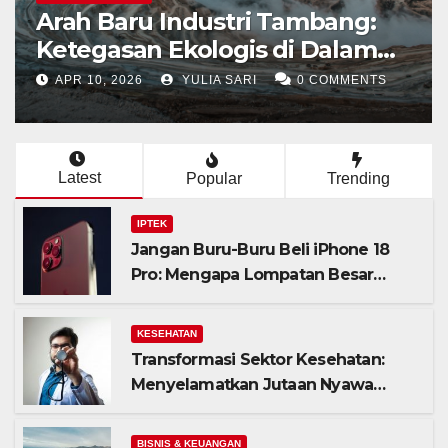
Arah Baru Industri Tambang:
Ketegasan Ekologis di Dalam
Negeri dan Spekulasi Eksplorasi
APR 10, 2026
YULIA SARI
0 COMMENTS
Laut Dalam Global
Latest
Popular
Trending
IPTEK
Jangan Buru-Buru Beli iPhone 18
Pro: Mengapa Lompatan Besar
Apple Justru Ada di Tahun 2027
KESEHATAN
Transformasi Sektor Kesehatan:
Menyelamatkan Jutaan Nyawa
Lewat Skrining dan Ketatnya
Evaluasi Calon Tenaga Medis
BISNIS & KEUANGAN