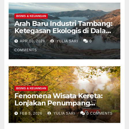
BISNIS & KEUANGAN
Arah Baru Industri Tambang:
Ketegasan Ekologis di Dalam
Negeri dan Spekulasi
APR 10, 2026
YULIA SARI
0
Eksplorasi Laut Dalam Global
COMMENTS
BISNIS & KEUANGAN
Fenomena Wisata Kereta:
Lonjakan Penumpang
Panoramic di Jawa dan
FEB 5, 2026
YULIA SARI
0 COMMENTS
Upaya Menghidupkan
Kembali Jalur Bersejarah di