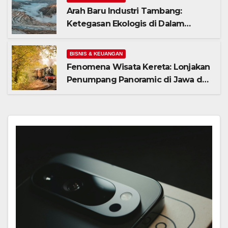
Arah Baru Industri Tambang:
Ketegasan Ekologis di Dalam
Negeri dan Spekulasi Eksplorasi
Laut Dalam Global
BISNIS & KEUANGAN
Fenomena Wisata Kereta: Lonjakan
Penumpang Panoramic di Jawa dan
Upaya Menghidupkan Kembali Jalur
Bersejarah di Portland