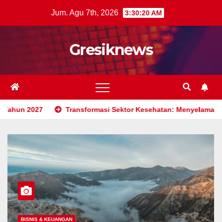
Skip
Jum. Agu 7th, 2026
3:30:22 AM
to
content
Gresiknews
ransformasi Sektor Kesehatan: Menyelamatkan Jutaan Nyawa Lewa
BISNIS & KEUANGAN